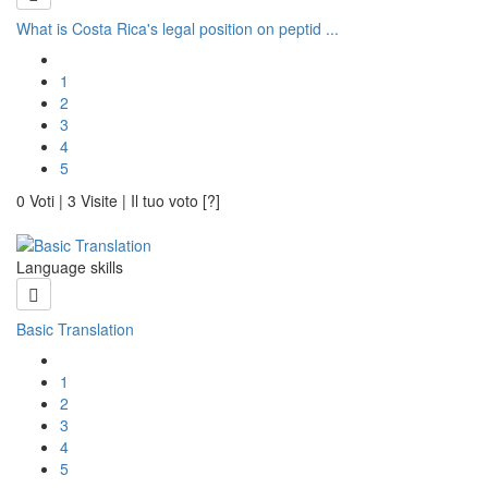
What is Costa Rica's legal position on peptid ...
1
2
3
4
5
0 Voti | 3 Visite | Il tuo voto [?]
Language skills
Basic Translation
1
2
3
4
5